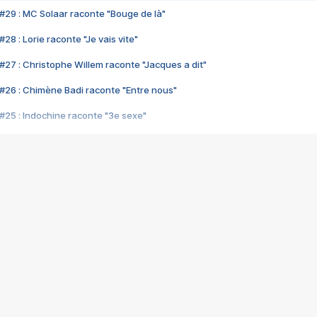
#29 : MC Solaar raconte "Bouge de là"
28 : Lorie raconte "Je vais vite"
#27 : Christophe Willem raconte "Jacques a dit"
#26 : Chimène Badi raconte "Entre nous"
#25 : Indochine raconte "3e sexe"
#24 : Zaho raconte "C'est chelou"
#23 : Patrick Bruel raconte "Au café des délices"
#22 : Kyo raconte "Le chemin"
#21 : Nolwenn Leroy raconte "Cassé"
#20 : Patrick Hernandez raconte "Born to be alive"
#19 : Lorie raconte "Près de moi"
#18 : Michael Jones raconte "A nos actes manqués" (avec Jean-Jacque